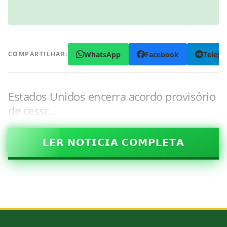
WhatsApp
Facebook
Teleg
COMPARTILHAR:
Estados Unidos encerra acordo provisório
de cessr…
𝗟𝗘𝗥 𝗡𝗢𝗧𝗜𝗖𝗜𝗔 𝗖𝗢𝗠𝗣𝗟𝗘𝗧𝗔