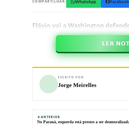
WhatsApp
Faceboo
COMPARTILHAR:
Flávio vai a Washington defende
𝗟𝗘𝗥 𝗡𝗢
ESCRITO POR
Jorge Meirelles
ANTERIOR
No Paraná, esquerda está prestes a ser desmoralizad