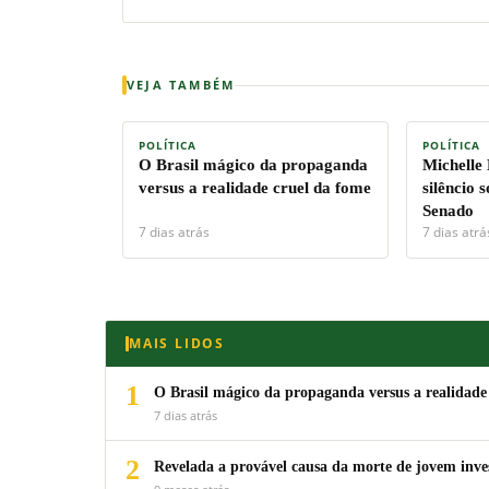
VEJA TAMBÉM
POLÍTICA
POLÍTICA
O Brasil mágico da propaganda
Michelle
versus a realidade cruel da fome
silêncio 
Senado
7 dias atrás
7 dias atrá
MAIS LIDOS
1
O Brasil mágico da propaganda versus a realidade
7 dias atrás
2
Revelada a provável causa da morte de jovem inv