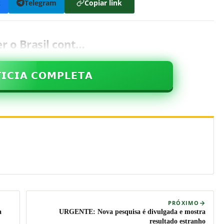
k
Telegram
Copiar link
r o Brasil cont…
𝗜𝗖𝗜𝗔 𝗖𝗢𝗠𝗣𝗟𝗘𝗧𝗔
PRÓXIMO
a
URGENTE: Nova pesquisa é divulgada e mostra
resultado estranho