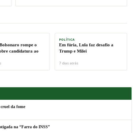
POLÍTICA
 Bolsonaro rompe o
Em fúria, Lula faz desafio a
sobre candidatura ao
Trump e Milei
s
7 dias atrás
 cruel da fome
estigada na “Farra do INSS”