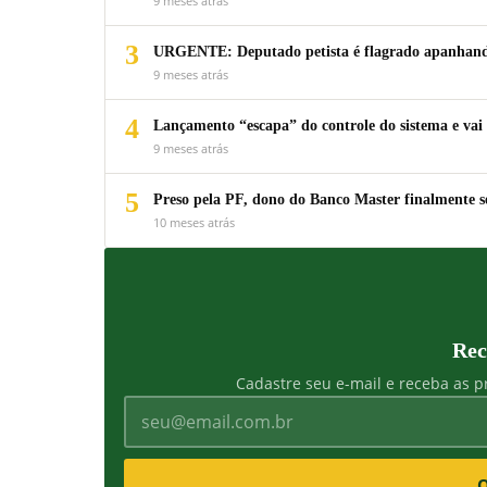
9 meses atrás
3
URGENTE: Deputado petista é flagrado apanhando
9 meses atrás
4
Lançamento “escapa” do controle do sistema e vai 
9 meses atrás
5
Preso pela PF, dono do Banco Master finalmente s
10 meses atrás
Rec
Cadastre seu e-mail e receba as pr
Q