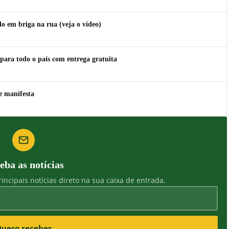
 em briga na rua (veja o vídeo)
para todo o país com entrega gratuita
e manifesta
eba as notícias
incipais notícias direto na sua caixa de entrada.
uero receber