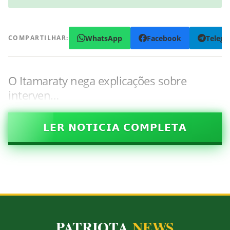
WhatsApp
Facebook
Teleg
COMPARTILHAR:
O Itamaraty nega explicações sobre
interven…
𝗟𝗘𝗥 𝗡𝗢𝗧𝗜𝗖𝗜𝗔 𝗖𝗢𝗠𝗣𝗟𝗘𝗧𝗔
PATRIOTA
NEWS