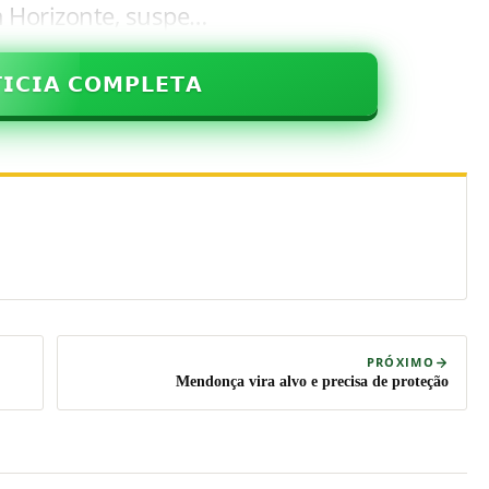
m Horizonte, suspe…
𝗜𝗖𝗜𝗔 𝗖𝗢𝗠𝗣𝗟𝗘𝗧𝗔
PRÓXIMO
Mendonça vira alvo e precisa de proteção