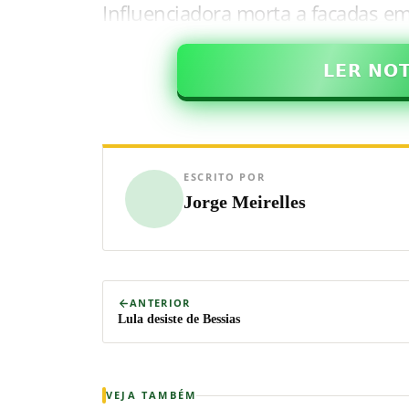
Influenciadora morta a facadas e
𝗟𝗘𝗥 𝗡𝗢
ESCRITO POR
Jorge Meirelles
ANTERIOR
Lula desiste de Bessias
VEJA TAMBÉM