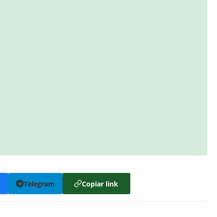
k
Telegram
Copiar link