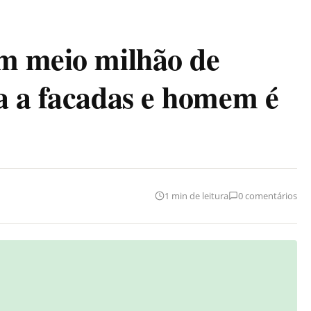
om meio milhão de
a a facadas e homem é
1 min de leitura
0 comentários