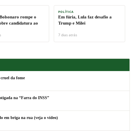
POLÍTICA
 Bolsonaro rompe o
Em fúria, Lula faz desafio a
sobre candidatura ao
Trump e Milei
s
7 dias atrás
 cruel da fome
estigada na “Farra do INSS”
 em briga na rua (veja o vídeo)