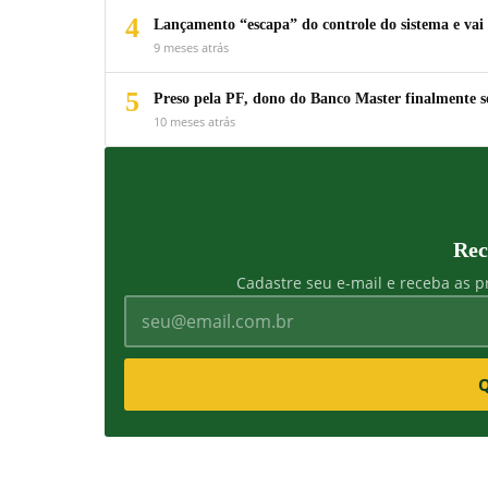
4
Lançamento “escapa” do controle do sistema e vai 
9 meses atrás
5
Preso pela PF, dono do Banco Master finalmente s
10 meses atrás
Rec
Cadastre seu e-mail e receba as pr
Q