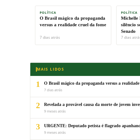
POLÍTICA
POLÍTICA
O Brasil mágico da propaganda
Michelle
versus a realidade cruel da fome
silêncio 
Senado
7 dias atrás
7 dias atrá
MAIS LIDOS
1
O Brasil mágico da propaganda versus a realidade
7 dias atrás
2
Revelada a provável causa da morte de jovem inv
9 meses atrás
3
URGENTE: Deputado petista é flagrado apanhando
9 meses atrás