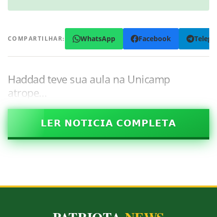
WhatsApp
Facebook
Teleg
COMPARTILHAR:
Haddad teve sua aula na Unicamp
atrope…
𝗟𝗘𝗥 𝗡𝗢𝗧𝗜𝗖𝗜𝗔 𝗖𝗢𝗠𝗣𝗟𝗘𝗧𝗔