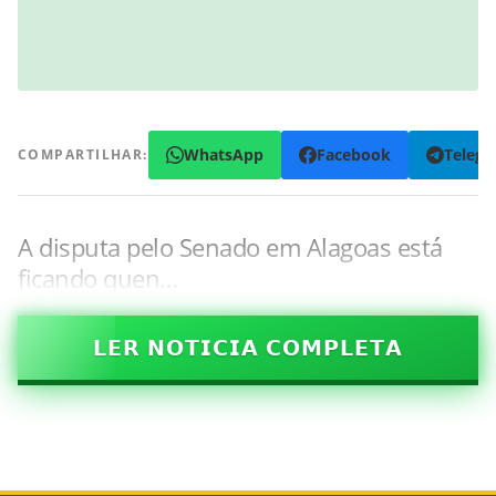
WhatsApp
Facebook
Teleg
COMPARTILHAR:
A disputa pelo Senado em Alagoas está
ficando quen…
𝗟𝗘𝗥 𝗡𝗢𝗧𝗜𝗖𝗜𝗔 𝗖𝗢𝗠𝗣𝗟𝗘𝗧𝗔