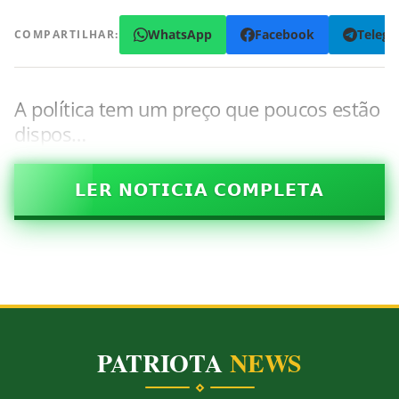
WhatsApp
Facebook
Teleg
COMPARTILHAR:
A política tem um preço que poucos estão
dispos…
𝗟𝗘𝗥 𝗡𝗢𝗧𝗜𝗖𝗜𝗔 𝗖𝗢𝗠𝗣𝗟𝗘𝗧𝗔
PATRIOTA
NEWS