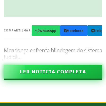
WhatsApp
Facebook
Teleg
COMPARTILHAR:
Mendonça enfrenta blindagem do sistema
judicá…
𝗟𝗘𝗥 𝗡𝗢𝗧𝗜𝗖𝗜𝗔 𝗖𝗢𝗠𝗣𝗟𝗘𝗧𝗔