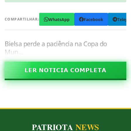
WhatsApp
Facebook
Teleg
COMPARTILHAR:
Bielsa perde a paciência na Copa do
Mun…
𝗟𝗘𝗥 𝗡𝗢𝗧𝗜𝗖𝗜𝗔 𝗖𝗢𝗠𝗣𝗟𝗘𝗧𝗔
PATRIOTA
NEWS