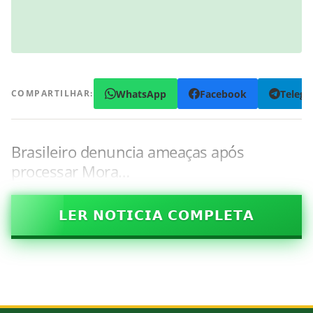
WhatsApp
Facebook
Teleg
COMPARTILHAR:
Brasileiro denuncia ameaças após
processar Mora…
𝗟𝗘𝗥 𝗡𝗢𝗧𝗜𝗖𝗜𝗔 𝗖𝗢𝗠𝗣𝗟𝗘𝗧𝗔