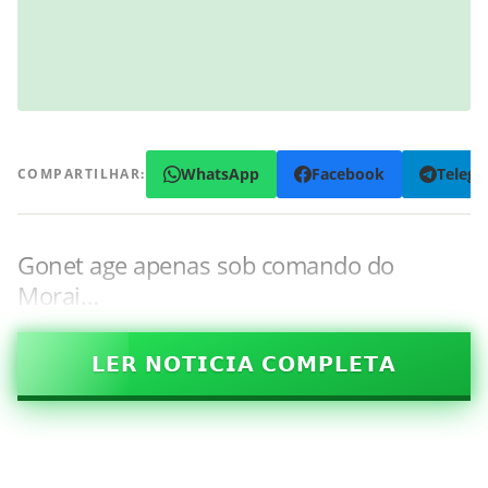
WhatsApp
Facebook
Teleg
COMPARTILHAR:
Gonet age apenas sob comando do
Morai…
𝗟𝗘𝗥 𝗡𝗢𝗧𝗜𝗖𝗜𝗔 𝗖𝗢𝗠𝗣𝗟𝗘𝗧𝗔