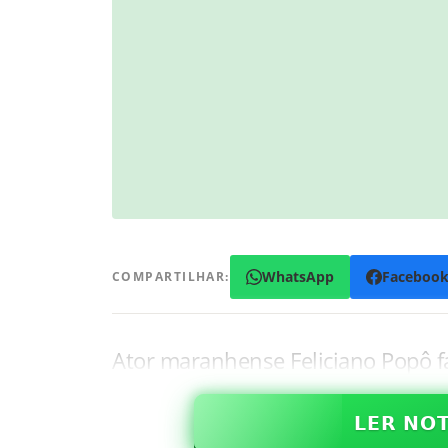
WhatsApp
Faceboo
COMPARTILHAR:
Ator maranhense Feliciano Popô f
𝗟𝗘𝗥 𝗡𝗢