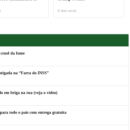
s
6 dias atrás
 cruel da fome
estigada na “Farra do INSS”
 em briga na rua (veja o vídeo)
para todo o país com entrega gratuita