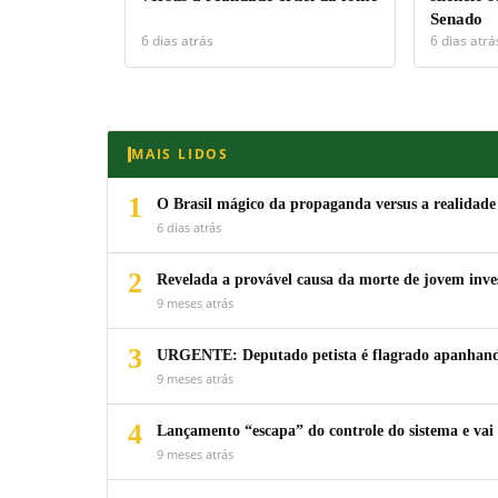
Senado
6 dias atrás
6 dias atrá
MAIS LIDOS
1
O Brasil mágico da propaganda versus a realidade
6 dias atrás
2
Revelada a provável causa da morte de jovem inv
9 meses atrás
3
URGENTE: Deputado petista é flagrado apanhando
9 meses atrás
4
Lançamento “escapa” do controle do sistema e vai 
9 meses atrás