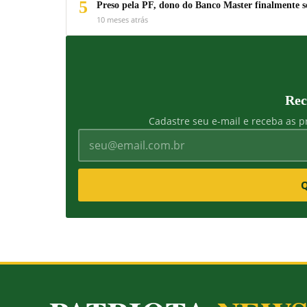
5
Preso pela PF, dono do Banco Master finalmente s
10 meses atrás
Rec
Cadastre seu e-mail e receba as pr
Q