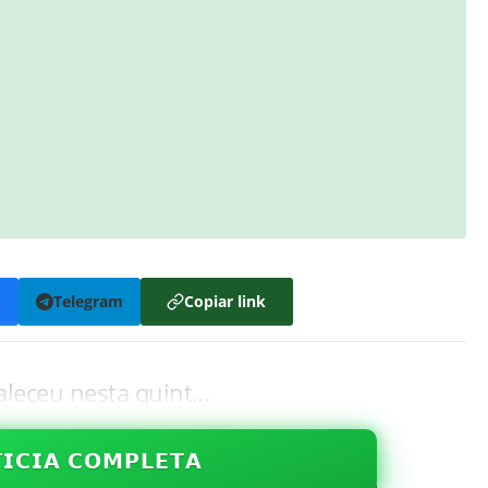
k
Telegram
Copiar link
aleceu nesta quint…
𝗜𝗖𝗜𝗔 𝗖𝗢𝗠𝗣𝗟𝗘𝗧𝗔