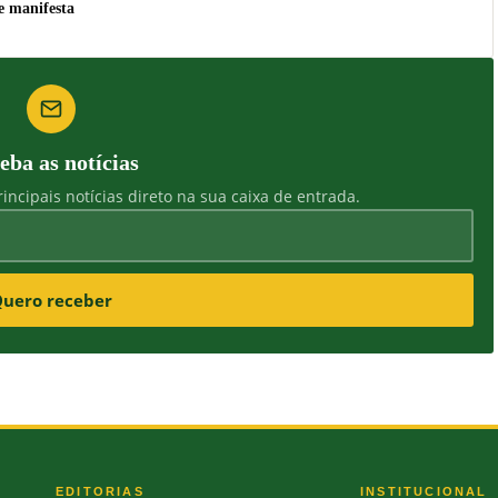
e manifesta
eba as notícias
incipais notícias direto na sua caixa de entrada.
uero receber
EDITORIAS
INSTITUCIONAL