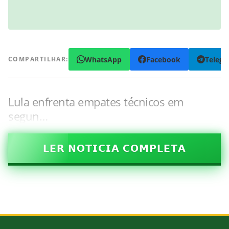
WhatsApp
Facebook
Teleg
COMPARTILHAR:
Lula enfrenta empates técnicos em
segun…
𝗟𝗘𝗥 𝗡𝗢𝗧𝗜𝗖𝗜𝗔 𝗖𝗢𝗠𝗣𝗟𝗘𝗧𝗔