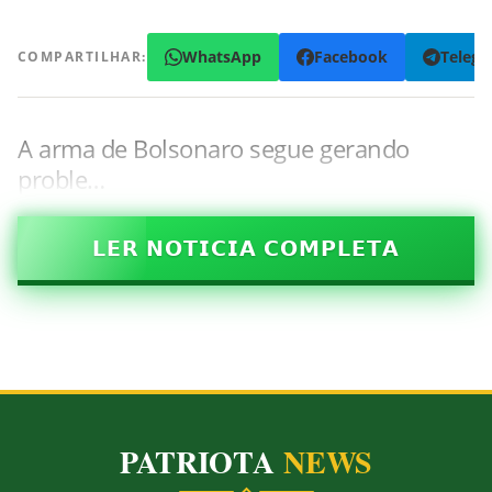
WhatsApp
Facebook
Teleg
COMPARTILHAR:
A arma de Bolsonaro segue gerando
proble…
𝗟𝗘𝗥 𝗡𝗢𝗧𝗜𝗖𝗜𝗔 𝗖𝗢𝗠𝗣𝗟𝗘𝗧𝗔
PATRIOTA
NEWS