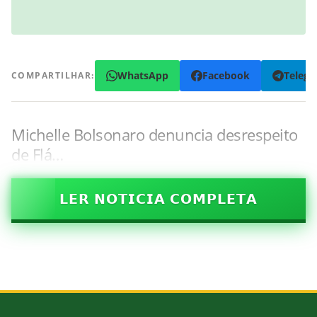
WhatsApp
Facebook
Teleg
COMPARTILHAR:
Michelle Bolsonaro denuncia desrespeito
de Flá…
𝗟𝗘𝗥 𝗡𝗢𝗧𝗜𝗖𝗜𝗔 𝗖𝗢𝗠𝗣𝗟𝗘𝗧𝗔