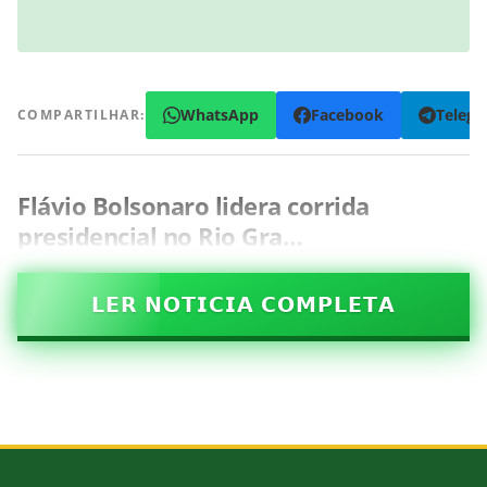
WhatsApp
Facebook
Teleg
COMPARTILHAR:
Flávio Bolsonaro lidera corrida
presidencial no Rio Gra…
𝗟𝗘𝗥 𝗡𝗢𝗧𝗜𝗖𝗜𝗔 𝗖𝗢𝗠𝗣𝗟𝗘𝗧𝗔