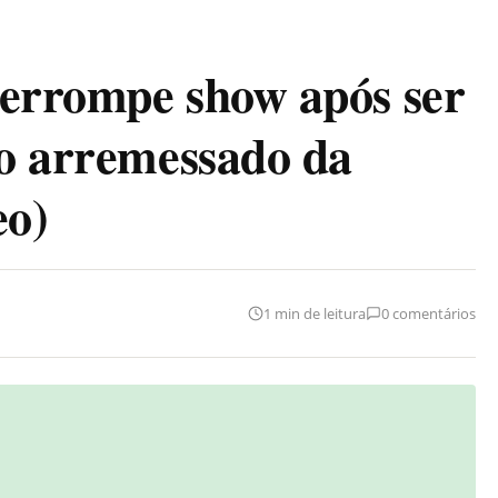
terrompe show após ser
to arremessado da
eo)
1 min de leitura
0 comentários