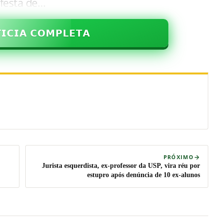
 festa de…
𝗜𝗖𝗜𝗔 𝗖𝗢𝗠𝗣𝗟𝗘𝗧𝗔
PRÓXIMO
Jurista esquerdista, ex-professor da USP, vira réu por
estupro após denúncia de 10 ex-alunos