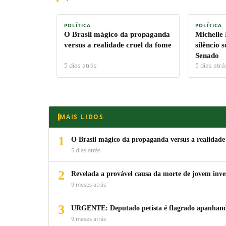
POLÍTICA
POLÍTICA
O Brasil mágico da propaganda
Michelle
versus a realidade cruel da fome
silêncio 
Senado
5 dias atrás
5 dias atrá
MAIS LIDOS
1
O Brasil mágico da propaganda versus a realidade
5 dias atrás
2
Revelada a provável causa da morte de jovem inv
9 meses atrás
3
URGENTE: Deputado petista é flagrado apanhando
9 meses atrás