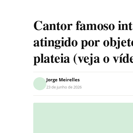
Cantor famoso in
atingido por obje
plateia (veja o víd
Jorge Meirelles
23 de junho de 2026