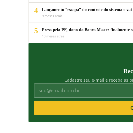
4
Lançamento “escapa” do controle do sistema e vai 
9 meses atrás
5
Preso pela PF, dono do Banco Master finalmente s
10 meses atrás
Rec
Cadastre seu e-mail e receba as pr
Q