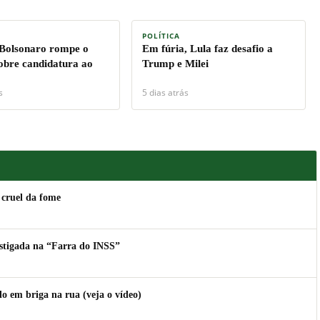
POLÍTICA
 Bolsonaro rompe o
Em fúria, Lula faz desafio a
sobre candidatura ao
Trump e Milei
s
5 dias atrás
 cruel da fome
estigada na “Farra do INSS”
 em briga na rua (veja o vídeo)