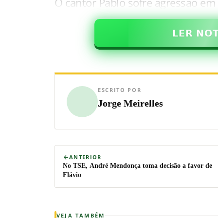
O cantor Pablo sofre agressão em
𝗟𝗘𝗥 𝗡𝗢
ESCRITO POR
Jorge Meirelles
ANTERIOR
No TSE, André Mendonça toma decisão a favor de
Flávio
VEJA TAMBÉM