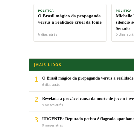
POLÍTICA
POLÍTICA
O Brasil mágico da propaganda
Michelle
versus a realidade cruel da fome
silêncio 
Senado
6 dias atrás
6 dias atrá
MAIS LIDOS
1
O Brasil mágico da propaganda versus a realidade
6 dias atrás
2
Revelada a provável causa da morte de jovem inv
9 meses atrás
3
URGENTE: Deputado petista é flagrado apanhando
9 meses atrás