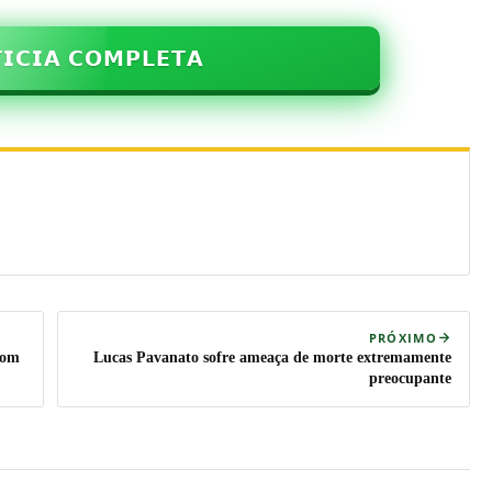
𝗜𝗖𝗜𝗔 𝗖𝗢𝗠𝗣𝗟𝗘𝗧𝗔
PRÓXIMO
com
Lucas Pavanato sofre ameaça de morte extremamente
preocupante