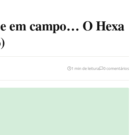
te em campo… O Hexa
)
1 min de leitura
0 comentários