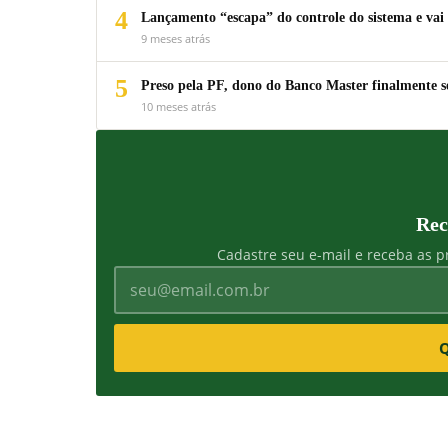
4
Lançamento “escapa” do controle do sistema e vai 
9 meses atrás
5
Preso pela PF, dono do Banco Master finalmente s
10 meses atrás
Rec
Cadastre seu e-mail e receba as pr
Q