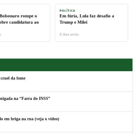
POLÍTICA
 Bolsonaro rompe o
Em fúria, Lula faz desafio a
sobre candidatura ao
Trump e Milei
s
6 dias atrás
 cruel da fome
estigada na “Farra do INSS”
 em briga na rua (veja o vídeo)