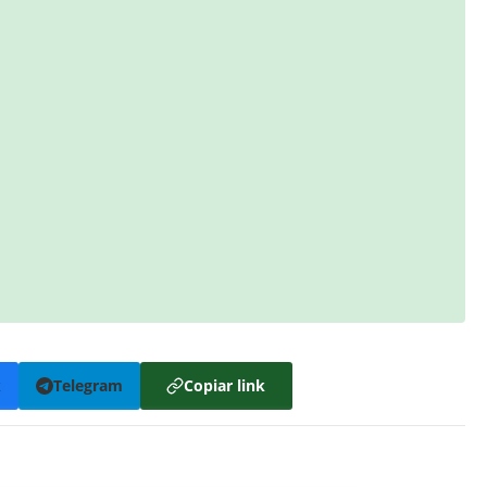
k
Telegram
Copiar link