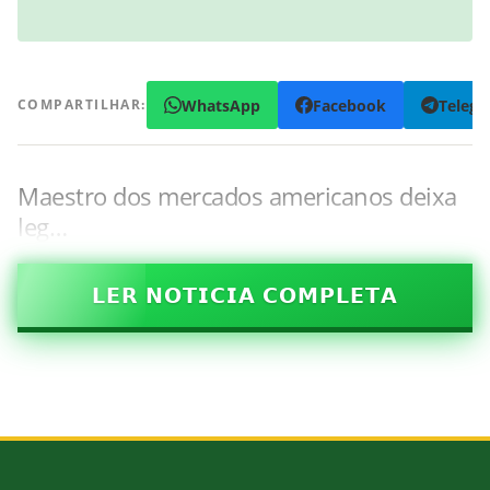
WhatsApp
Facebook
Teleg
COMPARTILHAR:
Maestro dos mercados americanos deixa
leg…
𝗟𝗘𝗥 𝗡𝗢𝗧𝗜𝗖𝗜𝗔 𝗖𝗢𝗠𝗣𝗟𝗘𝗧𝗔