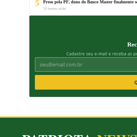
5
Preso pela PF, dono do Banco Master finalmente s
10 meses atrás
Rec
Cadastre seu e-mail e receba as pr
Q