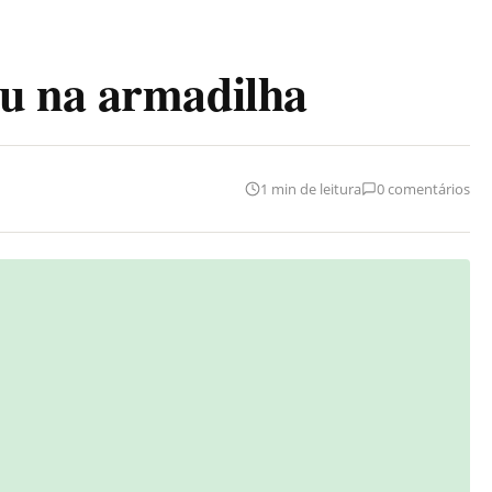
u na armadilha
1 min de leitura
0 comentários