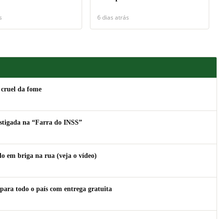
s
6 dias atrás
 cruel da fome
estigada na “Farra do INSS”
 em briga na rua (veja o vídeo)
para todo o país com entrega gratuita