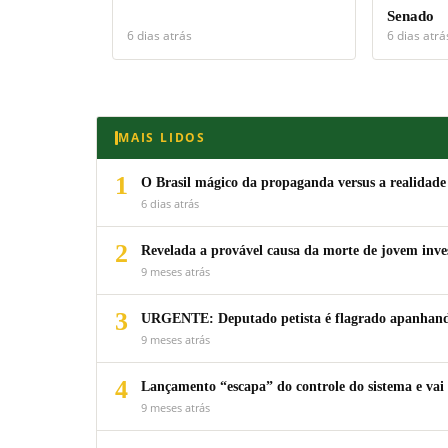
Senado
6 dias atrás
6 dias atrá
MAIS LIDOS
1
O Brasil mágico da propaganda versus a realidade
6 dias atrás
2
Revelada a provável causa da morte de jovem inv
9 meses atrás
3
URGENTE: Deputado petista é flagrado apanhando
9 meses atrás
4
Lançamento “escapa” do controle do sistema e vai 
9 meses atrás