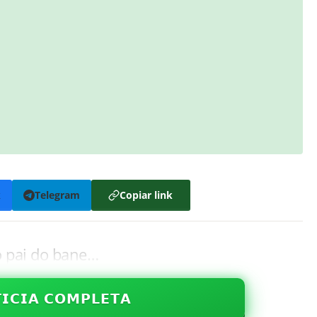
k
Telegram
Copiar link
o pai do bane…
𝗜𝗖𝗜𝗔 𝗖𝗢𝗠𝗣𝗟𝗘𝗧𝗔