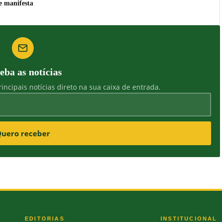
e manifesta
eba as notícias
incipais notícias direto na sua caixa de entrada.
uero receber
EDITORIAS
INSTITUCIONAL