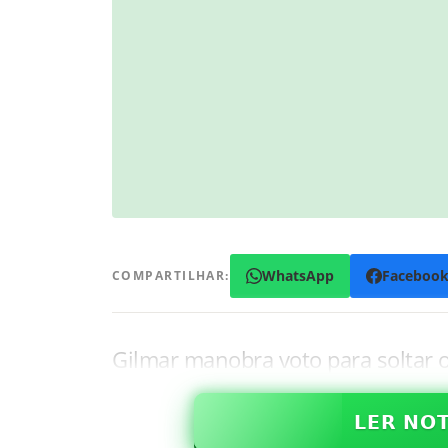
WhatsApp
Faceboo
COMPARTILHAR:
Gilmar manobra voto para soltar 
𝗟𝗘𝗥 𝗡𝗢