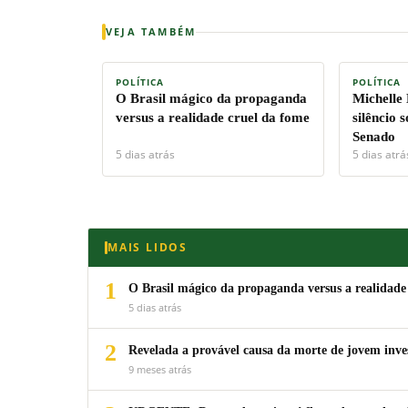
VEJA TAMBÉM
POLÍTICA
POLÍTICA
O Brasil mágico da propaganda
Michelle
versus a realidade cruel da fome
silêncio 
Senado
5 dias atrás
5 dias atrá
MAIS LIDOS
1
O Brasil mágico da propaganda versus a realidade
5 dias atrás
2
Revelada a provável causa da morte de jovem inv
9 meses atrás