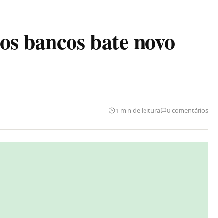
os bancos bate novo
1 min de leitura
0 comentários