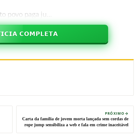
to povo paga ju…
𝗜𝗖𝗜𝗔 𝗖𝗢𝗠𝗣𝗟𝗘𝗧𝗔
PRÓXIMO
Carta da família de jovem morta lançada sem cordas de
rope jump sensibiliza a web e fala em crime inaceitável