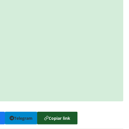
k
Telegram
Copiar link