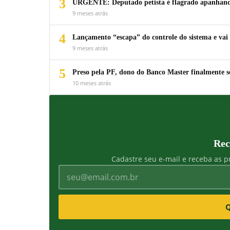
3
URGENTE: Deputado petista é flagrado apanhando
9 meses atrás
4
Lançamento “escapa” do controle do sistema e vai 
9 meses atrás
5
Preso pela PF, dono do Banco Master finalmente s
10 meses atrás
Rec
Cadastre seu e-mail e receba as pr
Q