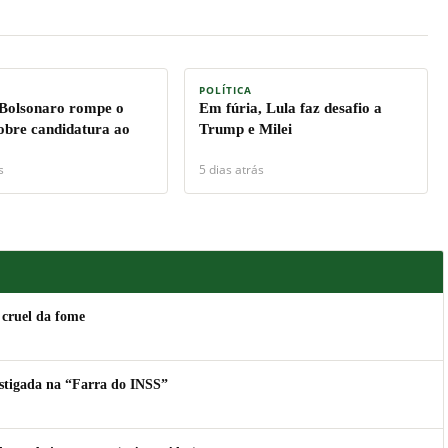
POLÍTICA
 Bolsonaro rompe o
Em fúria, Lula faz desafio a
sobre candidatura ao
Trump e Milei
s
5 dias atrás
 cruel da fome
estigada na “Farra do INSS”