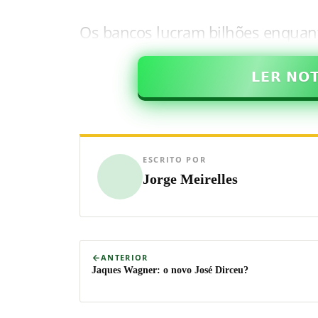
Os bancos lucram bilhões enquan
𝗟𝗘𝗥 𝗡𝗢
ESCRITO POR
Jorge Meirelles
ANTERIOR
Jaques Wagner: o novo José Dirceu?