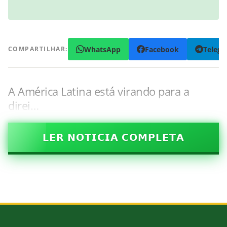
WhatsApp
Facebook
Teleg
COMPARTILHAR:
A América Latina está virando para a
direi…
𝗟𝗘𝗥 𝗡𝗢𝗧𝗜𝗖𝗜𝗔 𝗖𝗢𝗠𝗣𝗟𝗘𝗧𝗔