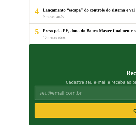
4
Lançamento “escapa” do controle do sistema e vai 
9 meses atrás
5
Preso pela PF, dono do Banco Master finalmente s
10 meses atrás
Rec
Cadastre seu e-mail e receba as pr
Q