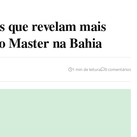
 que revelam mais
o Master na Bahia
1 min de leitura
0 comentários