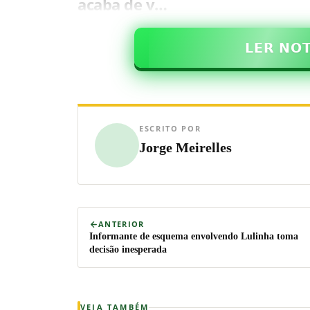
acaba de v…
𝗟𝗘𝗥 𝗡𝗢
ESCRITO POR
Jorge Meirelles
ANTERIOR
Informante de esquema envolvendo Lulinha toma
decisão inesperada
VEJA TAMBÉM