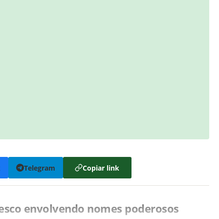
k
Telegram
Copiar link
tesco envolvendo nomes poderosos