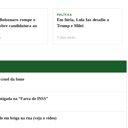
POLÍTICA
 Bolsonaro rompe o
Em fúria, Lula faz desafio a
sobre candidatura ao
Trump e Milei
s
7 dias atrás
 cruel da fome
estigada na “Farra do INSS”
 em briga na rua (veja o vídeo)