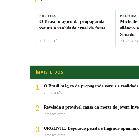
POLÍTICA
POLÍTICA
O Brasil mágico da propaganda
Michelle
versus a realidade cruel da fome
silêncio 
Senado
7 dias atrás
7 dias atrá
MAIS LIDOS
1
O Brasil mágico da propaganda versus a realidade
7 dias atrás
2
Revelada a provável causa da morte de jovem inv
9 meses atrás
3
URGENTE: Deputado petista é flagrado apanhando
9 meses atrás