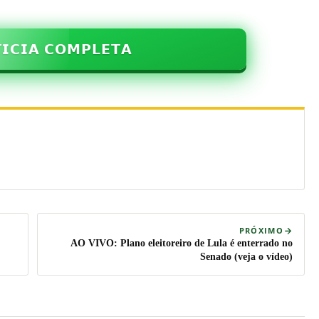
𝗜𝗖𝗜𝗔 𝗖𝗢𝗠𝗣𝗟𝗘𝗧𝗔
PRÓXIMO
AO VIVO: Plano eleitoreiro de Lula é enterrado no
Senado (veja o vídeo)