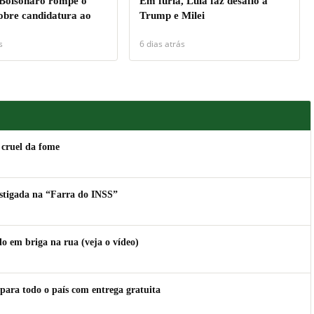
 Bolsonaro rompe o
Em fúria, Lula faz desafio a
sobre candidatura ao
Trump e Milei
s
6 dias atrás
 cruel da fome
estigada na “Farra do INSS”
 em briga na rua (veja o vídeo)
para todo o país com entrega gratuita