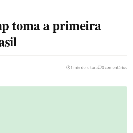
 toma a primeira
asil
1 min de leitura
0 comentários