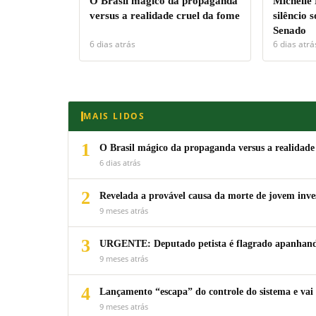
O Brasil mágico da propaganda
Michelle
versus a realidade cruel da fome
silêncio 
Senado
6 dias atrás
6 dias atrá
MAIS LIDOS
1
O Brasil mágico da propaganda versus a realidade
6 dias atrás
2
Revelada a provável causa da morte de jovem inv
9 meses atrás
3
URGENTE: Deputado petista é flagrado apanhando
9 meses atrás
4
Lançamento “escapa” do controle do sistema e vai 
9 meses atrás