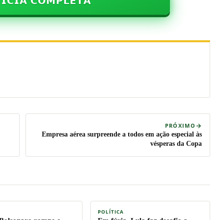
𝗜𝗖𝗜𝗔 𝗖𝗢𝗠𝗣𝗟𝗘𝗧𝗔
PRÓXIMO
Empresa aérea surpreende a todos em ação especial às
vésperas da Copa
POLÍTICA