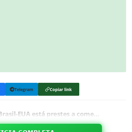
k
Telegram
Copiar link
Brasil-EUA está prestes a come…