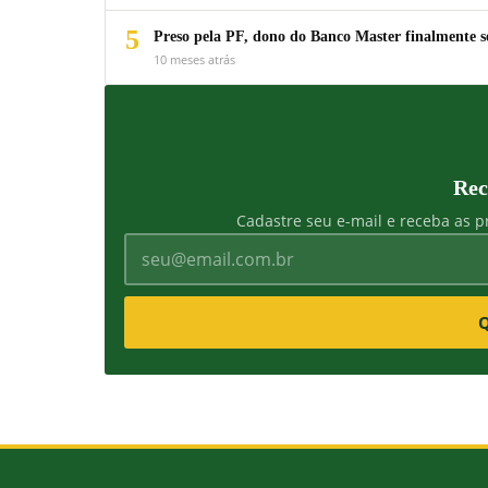
5
Preso pela PF, dono do Banco Master finalmente s
10 meses atrás
Rec
Cadastre seu e-mail e receba as pr
Q