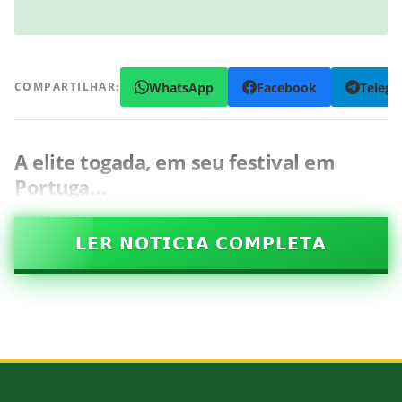
WhatsApp
Facebook
Teleg
COMPARTILHAR:
A elite togada, em seu festival em
Portuga…
𝗟𝗘𝗥 𝗡𝗢𝗧𝗜𝗖𝗜𝗔 𝗖𝗢𝗠𝗣𝗟𝗘𝗧𝗔