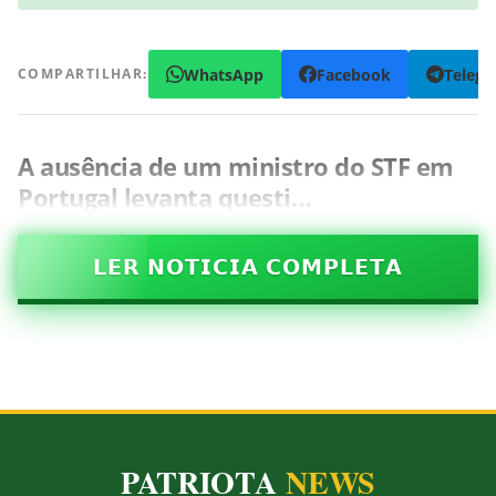
WhatsApp
Facebook
Teleg
COMPARTILHAR:
A ausência de um ministro do STF em
Portugal levanta questi…
𝗟𝗘𝗥 𝗡𝗢𝗧𝗜𝗖𝗜𝗔 𝗖𝗢𝗠𝗣𝗟𝗘𝗧𝗔
PATRIOTA
NEWS