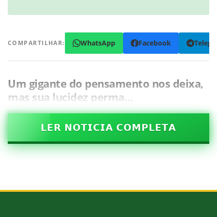
WhatsApp
Facebook
Teleg
COMPARTILHAR:
Um gigante do pensamento nos deixa,
mas sua lucidez perma…
𝗟𝗘𝗥 𝗡𝗢𝗧𝗜𝗖𝗜𝗔 𝗖𝗢𝗠𝗣𝗟𝗘𝗧𝗔