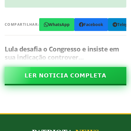
WhatsApp
Facebook
Teleg
COMPARTILHAR:
Lula desafia o Congresso e insiste em
sua indicação controver…
𝗟𝗘𝗥 𝗡𝗢𝗧𝗜𝗖𝗜𝗔 𝗖𝗢𝗠𝗣𝗟𝗘𝗧𝗔