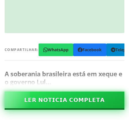
WhatsApp
Facebook
Teleg
COMPARTILHAR:
A soberania brasileira está em xeque e
o governo Lul…
𝗟𝗘𝗥 𝗡𝗢𝗧𝗜𝗖𝗜𝗔 𝗖𝗢𝗠𝗣𝗟𝗘𝗧𝗔