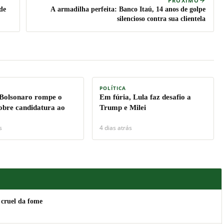
PRÓXIMO
de
A armadilha perfeita: Banco Itaú, 14 anos de golpe
silencioso contra sua clientela
POLÍTICA
 Bolsonaro rompe o
Em fúria, Lula faz desafio a
sobre candidatura ao
Trump e Milei
s
4 dias atrás
 cruel da fome