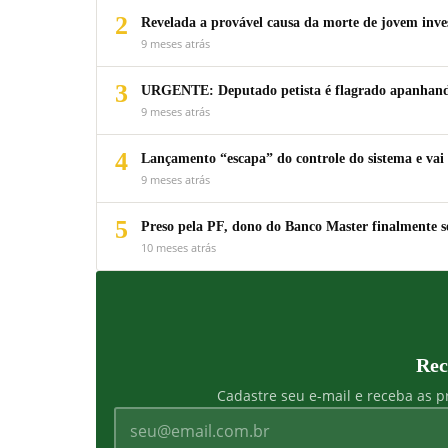
2
Revelada a provável causa da morte de jovem inv
9 meses atrás
3
URGENTE: Deputado petista é flagrado apanhando
9 meses atrás
4
Lançamento “escapa” do controle do sistema e vai 
9 meses atrás
5
Preso pela PF, dono do Banco Master finalmente s
10 meses atrás
Rec
Cadastre seu e-mail e receba as pr