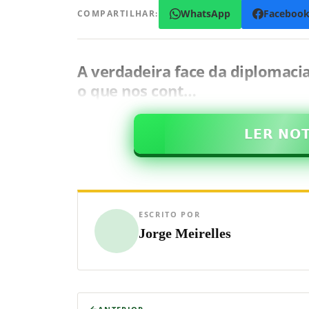
WhatsApp
Faceboo
COMPARTILHAR:
A verdadeira face da diplomacia
o que nos cont…
𝗟𝗘𝗥 𝗡𝗢
ESCRITO POR
Jorge Meirelles