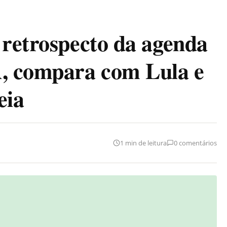
 retrospecto da agenda
A, compara com Lula e
eia
1 min de leitura
0 comentários