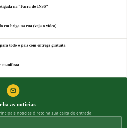
estigada na “Farra do INSS”
 em briga na rua (veja o vídeo)
para todo o país com entrega gratuita
e manifesta
eba as notícias
incipais notícias direto na sua caixa de entrada.