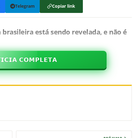
k
Telegram
Copiar link
 brasileira está sendo revelada, e não é
𝗜𝗖𝗜𝗔 𝗖𝗢𝗠𝗣𝗟𝗘𝗧𝗔