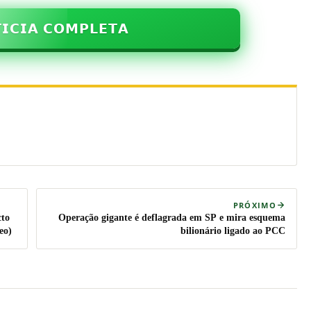
𝗜𝗖𝗜𝗔 𝗖𝗢𝗠𝗣𝗟𝗘𝗧𝗔
PRÓXIMO
cto
Operação gigante é deflagrada em SP e mira esquema
eo)
bilionário ligado ao PCC