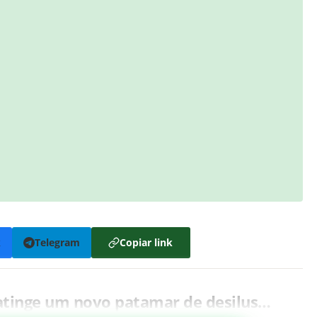
k
Telegram
Copiar link
atinge um novo patamar de desilus…