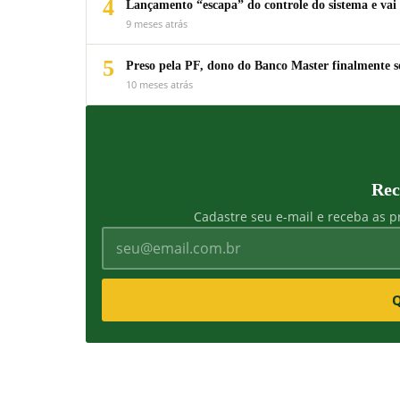
4
Lançamento “escapa” do controle do sistema e vai 
9 meses atrás
5
Preso pela PF, dono do Banco Master finalmente s
10 meses atrás
Rec
Cadastre seu e-mail e receba as pr
Q