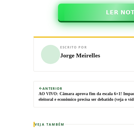
𝗟𝗘𝗥 𝗡𝗢
ESCRITO POR
Jorge Meirelles
ANTERIOR
AO VIVO: Câmara aprova fim da escala 6×1! Impa
eleitoral e econômico precisa ser debatido (veja o víd
VEJA TAMBÉM