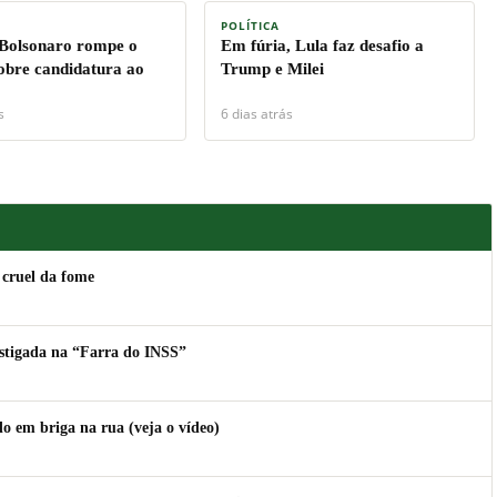
POLÍTICA
 Bolsonaro rompe o
Em fúria, Lula faz desafio a
sobre candidatura ao
Trump e Milei
s
6 dias atrás
 cruel da fome
estigada na “Farra do INSS”
 em briga na rua (veja o vídeo)