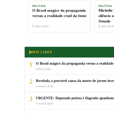
POLÍTICA
POLÍTICA
O Brasil mágico da propaganda
Michelle
versus a realidade cruel da fome
silêncio 
Senado
6 dias atrás
6 dias atrá
MAIS LIDOS
1
O Brasil mágico da propaganda versus a realidade
6 dias atrás
2
Revelada a provável causa da morte de jovem inv
9 meses atrás
3
URGENTE: Deputado petista é flagrado apanhando
9 meses atrás