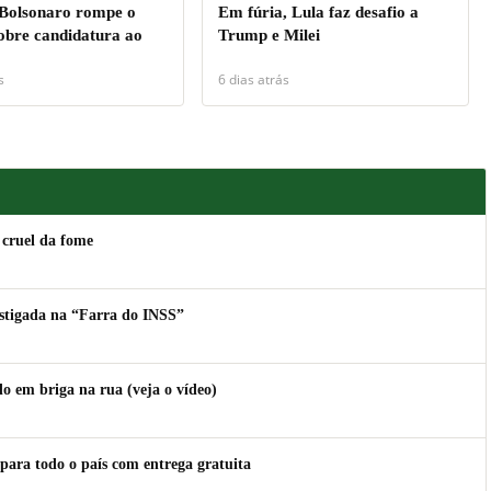
 Bolsonaro rompe o
Em fúria, Lula faz desafio a
sobre candidatura ao
Trump e Milei
s
6 dias atrás
 cruel da fome
estigada na “Farra do INSS”
 em briga na rua (veja o vídeo)
para todo o país com entrega gratuita