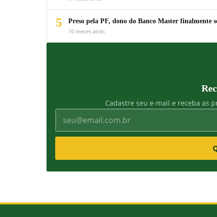
5
Preso pela PF, dono do Banco Master finalmente s
10 meses atrás
Rec
Cadastre seu e-mail e receba as pr
Q