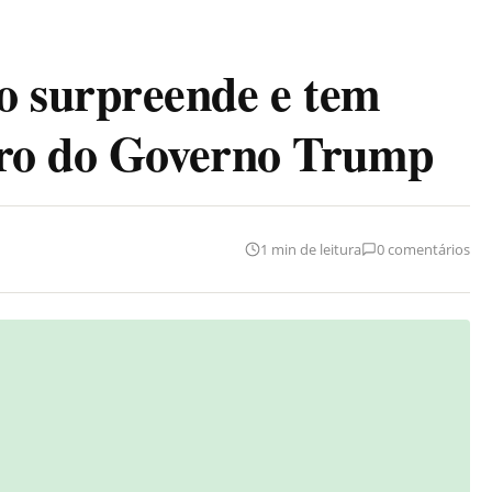
 surpreende e tem
tro do Governo Trump
1 min de leitura
0 comentários