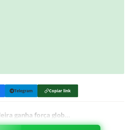
k
Telegram
Copiar link
leira ganha força glob…