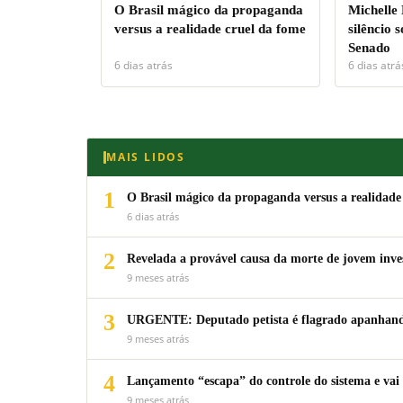
O Brasil mágico da propaganda
Michelle
versus a realidade cruel da fome
silêncio 
Senado
6 dias atrás
6 dias atrá
MAIS LIDOS
1
O Brasil mágico da propaganda versus a realidade
6 dias atrás
2
Revelada a provável causa da morte de jovem inv
9 meses atrás
3
URGENTE: Deputado petista é flagrado apanhando
9 meses atrás
4
Lançamento “escapa” do controle do sistema e vai 
9 meses atrás