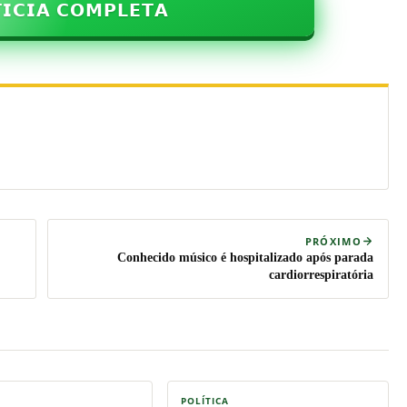
𝗜𝗖𝗜𝗔 𝗖𝗢𝗠𝗣𝗟𝗘𝗧𝗔
PRÓXIMO
Conhecido músico é hospitalizado após parada
cardiorrespiratória
POLÍTICA