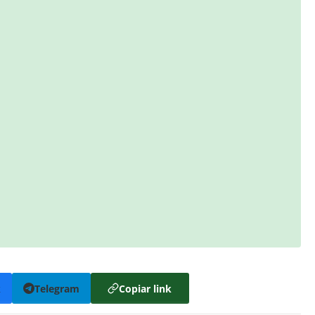
k
Telegram
Copiar link