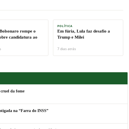
POLÍTICA
 Bolsonaro rompe o
Em fúria, Lula faz desafio a
sobre candidatura ao
Trump e Milei
s
7 dias atrás
 cruel da fome
estigada na “Farra do INSS”