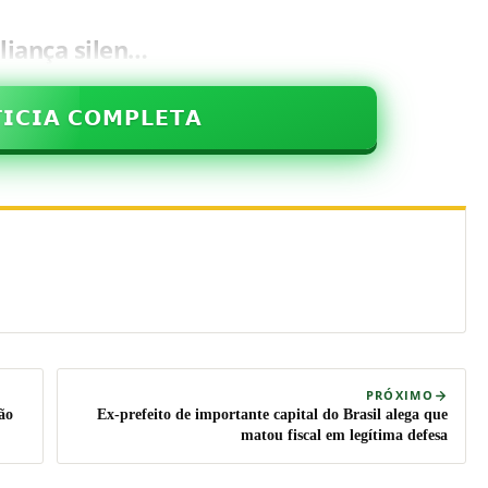
liança silen…
𝗜𝗖𝗜𝗔 𝗖𝗢𝗠𝗣𝗟𝗘𝗧𝗔
PRÓXIMO
ão
Ex-prefeito de importante capital do Brasil alega que
matou fiscal em legítima defesa