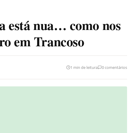
ra está nua… como nos
aro em Trancoso
1 min de leitura
0 comentários