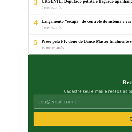
3
URGENTE: Deputado petista é flagrado apanhando
9 meses atrás
4
Lançamento “escapa” do controle do sistema e vai 
9 meses atrás
5
Preso pela PF, dono do Banco Master finalmente s
10 meses atrás
Rec
Cadastre seu e-mail e receba as pr
Q