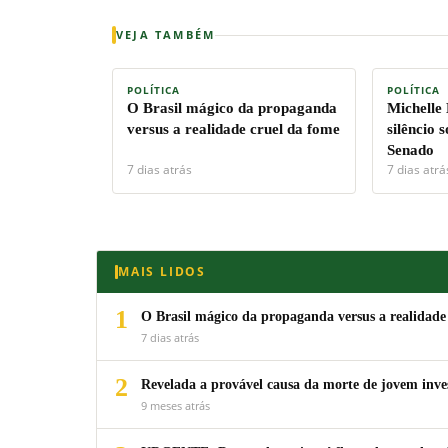
VEJA TAMBÉM
POLÍTICA
POLÍTICA
O Brasil mágico da propaganda
Michelle
versus a realidade cruel da fome
silêncio 
Senado
7 dias atrás
7 dias atrá
MAIS LIDOS
1
O Brasil mágico da propaganda versus a realidade
7 dias atrás
2
Revelada a provável causa da morte de jovem inv
9 meses atrás