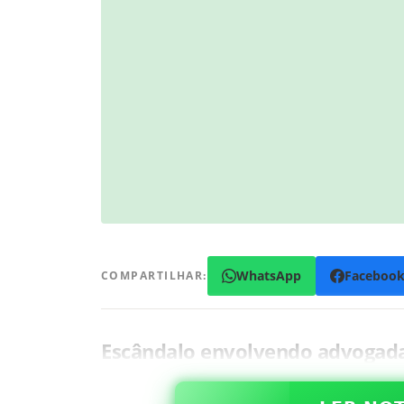
WhatsApp
Faceboo
COMPARTILHAR:
Escândalo envolvendo advogada e