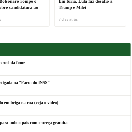
 Bolsonaro rompe o
Em fúria, Lula faz desafio a
sobre candidatura ao
Trump e Milei
s
7 dias atrás
 cruel da fome
estigada na “Farra do INSS”
 em briga na rua (veja o vídeo)
para todo o país com entrega gratuita