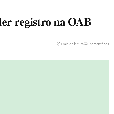
der registro na OAB
1 min de leitura
0 comentários