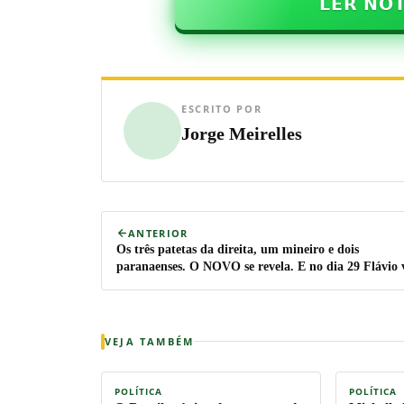
𝗟𝗘𝗥 𝗡𝗢
ESCRITO POR
Jorge Meirelles
ANTERIOR
Os três patetas da direita, um mineiro e dois
paranaenses. O NOVO se revela. E no dia 29 Flávio 
a Curitiba. E aí? (veja os vídeos)
VEJA TAMBÉM
POLÍTICA
POLÍTICA