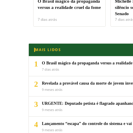
O Brasil mágico da propaganda
Michelle
versus a realidade cruel da fome
silêncio 
Senado
7 dias atrás
7 dias atrá
MAIS LIDOS
1
O Brasil mágico da propaganda versus a realidade
7 dias atrás
2
Revelada a provável causa da morte de jovem inv
9 meses atrás
3
URGENTE: Deputado petista é flagrado apanhando
9 meses atrás
4
Lançamento “escapa” do controle do sistema e vai 
9 meses atrás