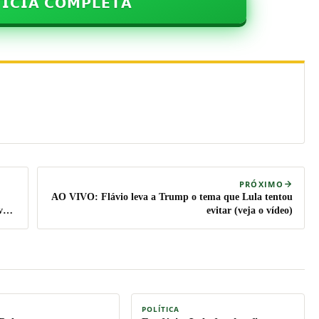
𝗜𝗖𝗜𝗔 𝗖𝗢𝗠𝗣𝗟𝗘𝗧𝗔
PRÓXIMO
AO VIVO: Flávio leva a Trump o tema que Lula tentou
vai
evitar (veja o vídeo)
POLÍTICA