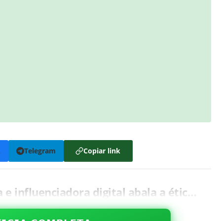
k
Telegram
Copiar link
 influenciadora digital abala a étic…