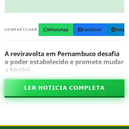
WhatsApp
Facebook
Teleg
COMPARTILHAR:
A reviravolta em Pernambuco desafia
o poder estabelecido e promete mudar
a históri…
𝗟𝗘𝗥 𝗡𝗢𝗧𝗜𝗖𝗜𝗔 𝗖𝗢𝗠𝗣𝗟𝗘𝗧𝗔