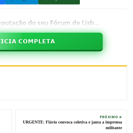
eputação do seu Fórum de Lisb…
𝗜𝗖𝗜𝗔 𝗖𝗢𝗠𝗣𝗟𝗘𝗧𝗔
PRÓXIMO
URGENTE: Flávio convoca coletiva e janta a imprensa
militante