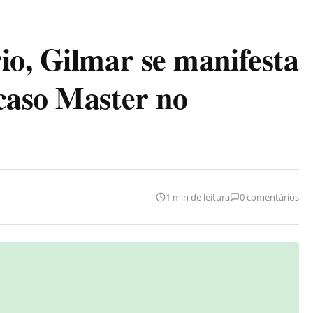
io, Gilmar se manifesta
caso Master no
1 min de leitura
0 comentários