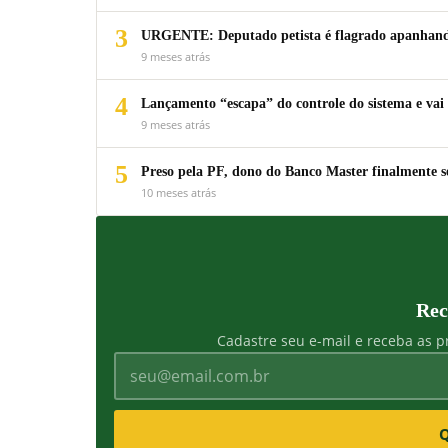
3
URGENTE: Deputado petista é flagrado apanhando
9 meses atrás
4
Lançamento “escapa” do controle do sistema e vai 
9 meses atrás
5
Preso pela PF, dono do Banco Master finalmente s
10 meses atrás
Rec
Cadastre seu e-mail e receba as pr
Q