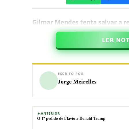
Gilmar Mendes tenta salvar a r
𝗟𝗘𝗥 𝗡𝗢
ESCRITO POR
Jorge Meirelles
ANTERIOR
O 1º pedido de Flávio a Donald Trump