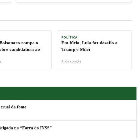
POLÍTICA
 Bolsonaro rompe o
Em fúria, Lula faz desafio a
sobre candidatura ao
Trump e Milei
s
6 dias atrás
 cruel da fome
estigada na “Farra do INSS”