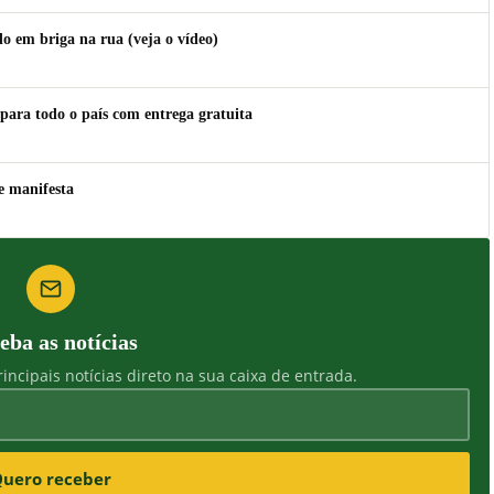
 em briga na rua (veja o vídeo)
para todo o país com entrega gratuita
e manifesta
eba as notícias
incipais notícias direto na sua caixa de entrada.
uero receber