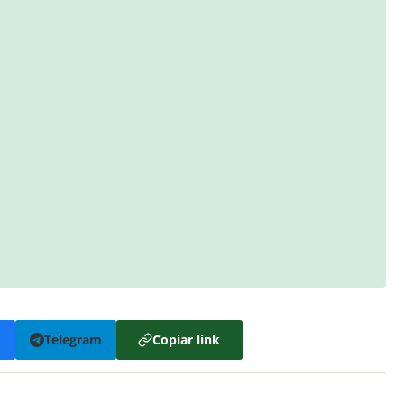
k
Telegram
Copiar link