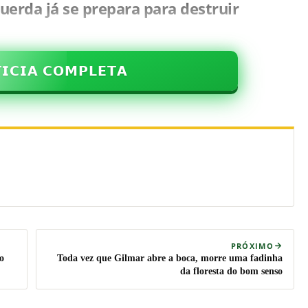
erda já se prepara para destruir
𝗜𝗖𝗜𝗔 𝗖𝗢𝗠𝗣𝗟𝗘𝗧𝗔
PRÓXIMO
o
Toda vez que Gilmar abre a boca, morre uma fadinha
da floresta do bom senso