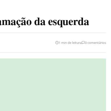
famação da esquerda
1 min de leitura
0 comentários