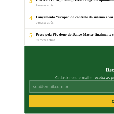
3
9 meses atrás
4
Lançamento “escapa” do controle do sistema e vai 
9 meses atrás
5
Preso pela PF, dono do Banco Master finalmente s
10 meses atrás
Rec
Cadastre seu e-mail e receba as pr
Q