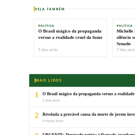
VEJA TAMBÉM
POLÍTICA
POLÍTICA
O Brasil mágico da propaganda
Michelle
versus a realidade cruel da fome
silêncio 
Senado
5 dias atrás
5 dias atrá
MAIS LIDOS
1
O Brasil mágico da propaganda versus a realidade
5 dias atrás
2
Revelada a provável causa da morte de jovem inv
9 meses atrás
URGENTE: Deputado petista é flagrado apanhando