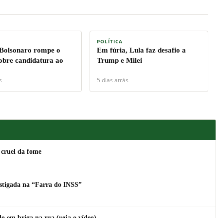
POLÍTICA
 Bolsonaro rompe o
Em fúria, Lula faz desafio a
sobre candidatura ao
Trump e Milei
s
5 dias atrás
 cruel da fome
estigada na “Farra do INSS”
 em briga na rua (veja o vídeo)