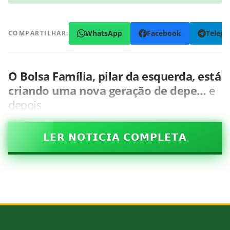
WhatsApp
Facebook
Teleg
COMPARTILHAR:
O Bolsa Família, pilar da esquerda, está
criando uma nova geração de depe…
e
depois
𝗟𝗘𝗥 𝗡𝗢𝗧𝗜𝗖𝗜𝗔 𝗖𝗢𝗠𝗣𝗟𝗘𝗧𝗔