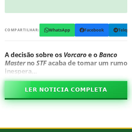
WhatsApp
Facebook
Teleg
COMPARTILHAR:
A decisão sobre os
Vorcaro
e o
Banco
Master
no
STF
acaba de tomar um rumo
inespera…
𝗟𝗘𝗥 𝗡𝗢𝗧𝗜𝗖𝗜𝗔 𝗖𝗢𝗠𝗣𝗟𝗘𝗧𝗔