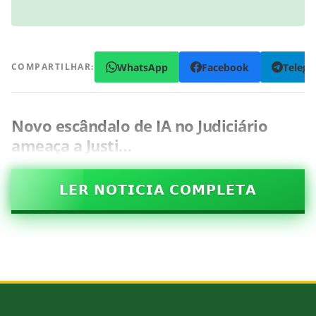
WhatsApp
Facebook
Teleg
COMPARTILHAR:
Novo escândalo de IA no Judiciário
ameaça a Justi…
𝗟𝗘𝗥 𝗡𝗢𝗧𝗜𝗖𝗜𝗔 𝗖𝗢𝗠𝗣𝗟𝗘𝗧𝗔