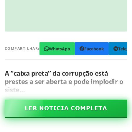
WhatsApp
Facebook
Teleg
COMPARTILHAR:
A “caixa preta” da corrupção está
prestes a ser aberta e pode implodir o
siste…
𝗟𝗘𝗥 𝗡𝗢𝗧𝗜𝗖𝗜𝗔 𝗖𝗢𝗠𝗣𝗟𝗘𝗧𝗔