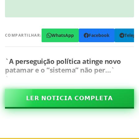
WhatsApp
Facebook
Teleg
COMPARTILHAR:
`
A perseguição política atinge novo
patamar e o “sistema” não per…
`
`
𝗟𝗘𝗥 𝗡𝗢𝗧𝗜𝗖𝗜𝗔 𝗖𝗢𝗠𝗣𝗟𝗘𝗧𝗔