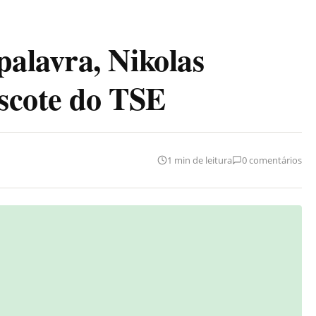
alavra, Nikolas
scote do TSE
1 min de leitura
0 comentários