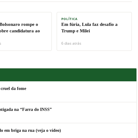
POLÍTICA
 Bolsonaro rompe o
Em fúria, Lula faz desafio a
sobre candidatura ao
Trump e Milei
s
6 dias atrás
 cruel da fome
estigada na “Farra do INSS”
 em briga na rua (veja o vídeo)