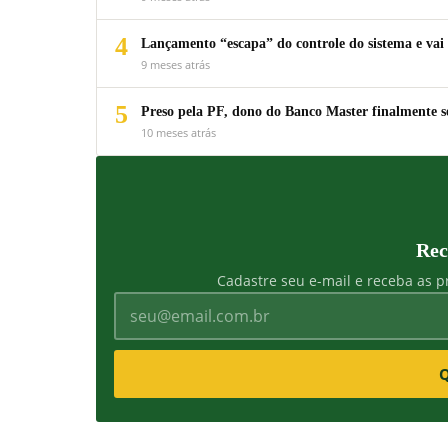
4
Lançamento “escapa” do controle do sistema e vai 
9 meses atrás
5
Preso pela PF, dono do Banco Master finalmente s
10 meses atrás
Rec
Cadastre seu e-mail e receba as pr
Q