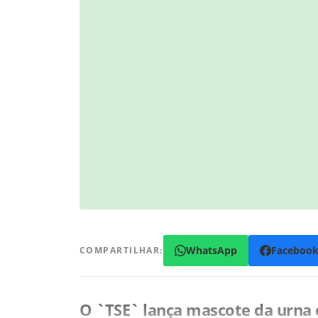
WhatsApp
Faceboo
COMPARTILHAR:
O `TSE` lança mascote da urna 