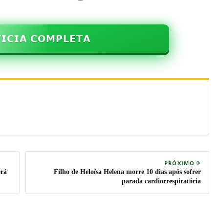
𝗜𝗖𝗜𝗔 𝗖𝗢𝗠𝗣𝗟𝗘𝗧𝗔
PRÓXIMO
erá
Filho de Heloísa Helena morre 10 dias após sofrer
parada cardiorrespiratória