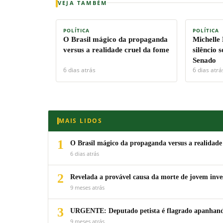
VEJA TAMBÉM
POLÍTICA
POLÍTICA
O Brasil mágico da propaganda
Michelle
versus a realidade cruel da fome
silêncio 
Senado
6 dias atrás
6 dias atrá
MAIS LIDOS
1
O Brasil mágico da propaganda versus a realidade
6 dias atrás
2
Revelada a provável causa da morte de jovem inv
9 meses atrás
3
URGENTE: Deputado petista é flagrado apanhando
9 meses atrás