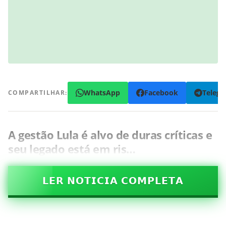
WhatsApp
Facebook
Teleg
COMPARTILHAR:
A gestão Lula é alvo de duras críticas e
seu legado está em ris…
𝗟𝗘𝗥 𝗡𝗢𝗧𝗜𝗖𝗜𝗔 𝗖𝗢𝗠𝗣𝗟𝗘𝗧𝗔