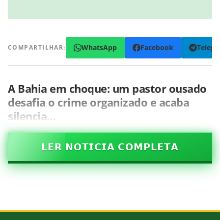
WhatsApp
Facebook
Teleg
COMPARTILHAR:
A Bahia em choque: um pastor ousado
desafia o crime organizado e acaba
silencia…
𝗟𝗘𝗥 𝗡𝗢𝗧𝗜𝗖𝗜𝗔 𝗖𝗢𝗠𝗣𝗟𝗘𝗧𝗔