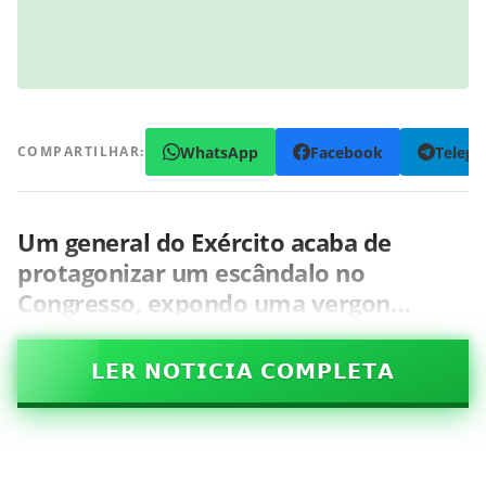
WhatsApp
Facebook
Teleg
COMPARTILHAR:
Um general do Exército acaba de
protagonizar um escândalo no
Congresso, expondo uma vergon…
𝗟𝗘𝗥 𝗡𝗢𝗧𝗜𝗖𝗜𝗔 𝗖𝗢𝗠𝗣𝗟𝗘𝗧𝗔