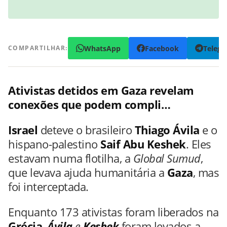
WhatsApp
Facebook
Teleg
COMPARTILHAR:
Ativistas detidos em Gaza revelam
conexões que podem compli…
Israel
deteve o brasileiro
Thiago Ávila
e o
hispano-palestino
Saif Abu Keshek
. Eles
estavam numa flotilha, a
Global Sumud
,
que levava ajuda humanitária a
Gaza
, mas
foi interceptada.
Enquanto 173 ativistas foram liberados na
Grécia
,
Ávila
e
Keshek
foram levados a