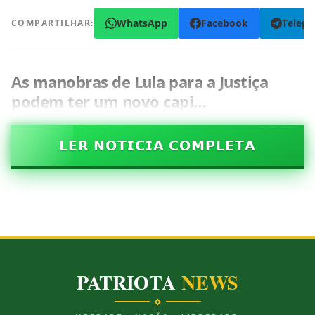
WhatsApp
Facebook
Teleg
COMPARTILHAR:
As manobras de Lula para a Justiça
podem ter um novo capi…
𝗟𝗘𝗥 𝗡𝗢𝗧𝗜𝗖𝗜𝗔 𝗖𝗢𝗠𝗣𝗟𝗘𝗧𝗔
PATRIOTA
NEWS