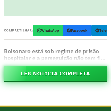
WhatsApp
Facebook
Teleg
COMPARTILHAR:
Bolsonaro está sob regime de prisão
hospitalar e a perseguição não tem fi…
𝗟𝗘𝗥 𝗡𝗢𝗧𝗜𝗖𝗜𝗔 𝗖𝗢𝗠𝗣𝗟𝗘𝗧𝗔