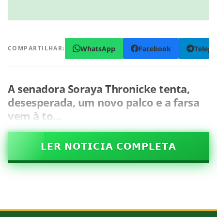
WhatsApp
Facebook
Teleg
COMPARTILHAR:
A senadora Soraya Thronicke tenta,
desesperada, um novo palco e a farsa
vem à to…
𝗟𝗘𝗥 𝗡𝗢𝗧𝗜𝗖𝗜𝗔 𝗖𝗢𝗠𝗣𝗟𝗘𝗧𝗔